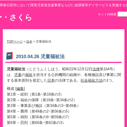
県春日部市において障害児発達支援事業ならびに放課後等デイサービスを実施する
サイト内検索
ー・さくら
TOPページ
>
法令
> 児童福祉法
2010.04.26 児童福祉法
児童福祉法
（じどうふくしほう。昭和22年12月12日
法律
第164号）
は、
児童
の
福祉
を担当する公的機関の組織や、各種施設及び事業に関
する基本原則を規定した
日本
の法律である。
社会福祉六法
の1つ。
構成 [
編集
]
第1章 – 総則（第1条~第18条の3）
第2章 – 福祉の保障（第19条~第34条の2）
第3章 – 事業及び施設（第34条の3~第49条）
第4章 – 費用（第49条の2~第56条の5）
第5章 – 雑則（第56条の6~第59条の7）
第6章 – 罰則（第60条~第62条の3）