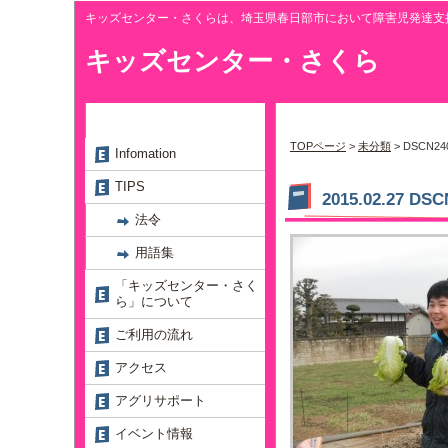
キッズセンター・さくらは、埼玉県春日部市において障害児発達支
キッズセンター・さくら
TOPページ
>
未分類
> DSCN24
Infomation
TIPS
2015.02.27 DSC
法令
用語集
「キッズセンター・さく
ら」について
ご利用の流れ
アクセス
アグリサポート
イベント情報