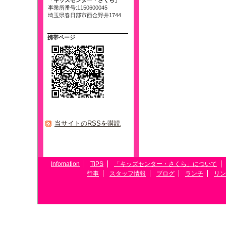
「キッズセンター・さくら」
事業所番号:1150600045
埼玉県春日部市西金野井1744
携帯ページ
当サイトのRSSを購読
Infomation
TIPS
「キッズセンター・さくら」について
行事
スタッフ情報
ブログ
ランチ
リン