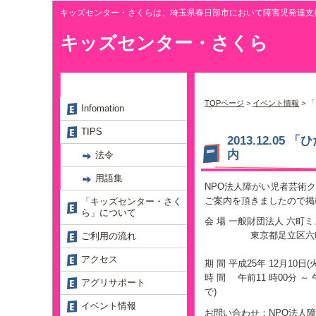
キッズセンター・さくらは、埼玉県春日部市において障害児発達支
キッズセンター・さくら
TOPページ
>
イベント情報
> 
Infomation
TIPS
2013.12.0
内
法令
用語集
NPO法人障がい児者芸術
ご案内を頂きましたので掲
「キッズセンター・さく
ら」について
会 場 一般財団法人 六町ミ
東京都足立区六町2丁
ご利用の流れ
アクセス
期 間 平成25年 12月10日(火
時 間 午前11 時00分 ～ 
アグリサポート
で)
イベント情報
お問い合わせ：NPO法人