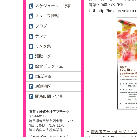
電話：048-773-7610
スケジュール・行事
URL:http://hc-club.sakura.n
スタッフ情報
ブログ
ランチ
リンク集
活動ログ
療育プログラム
自己評価
送迎地区
開所時間・定員
運営：株式会社アプテック
〒344-0112
埼玉県春日部市西金野井1745
電話：048（718）1178
障害者自立支援事業部
«
障害者アート企画展「う