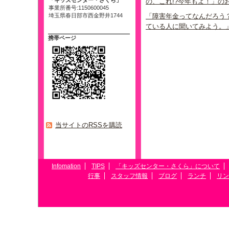
「キッズセンター・さくら」
の、これ!?今年もよ！」の
事業所番号:1150600045
埼玉県春日部市西金野井1744
「障害年金ってなんだろう
ている人に聞いてみよう。
携帯ページ
当サイトのRSSを購読
Infomation
TIPS
「キッズセンター・さくら」について
行事
スタッフ情報
ブログ
ランチ
リン