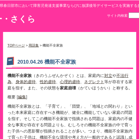
県春日部市において障害児発達支援事業ならびに放課後等デイサービスを実施する
サイト内検索
ー・さくら
TOPページ
>
用語集
> 機能不全家族
2010.04.26 機能不全家族
機能不全家族
（きのうふぜんかぞく）とは、家庭内に
対立
や
不法行
為
、
身体的虐待
、
性的虐待
、
心理的虐待
、
ネグレクト
等が存在する家
庭を指す。また、その状態を
家庭崩壊
（かていほうかい）と称する。
概要 [
編集
]
機能不全家族とは、「子育て」、「団欒」、「地域との関わり」とい
った本来家庭に存在すべき機能が、健全に機能していない家庭の問題
を指す。そしてこの機能不全家族で指摘される問題は、家庭内の不健
全な事実が存在する問題よりも、むしろその機能不全家族の中で育っ
た子供への悪影響が指摘されることが多い。つまり、機能不全家族内
で育った子供は、機能不全な環境や考え方が一般的であると認識し成