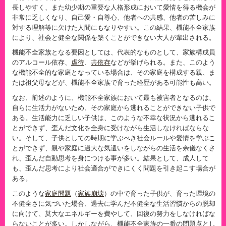
長しやすく、また幼少期の重要な人格形成において愛情を得る機会が
非常に乏しくなり、自己愛・自尊心、他者への共感、他者の苦しみに
対する理解等に欠けた人間にもなりやすい。この結果、機能不全家族
により、社会と健全な関係を築くことができない大人が輩出される。
機能不全家族となる要因としては、代表的なものとして、家族構成員
のアルコール依存、
虐待
、
共依存
などが挙げられる。また、このよう
な機能不全的な家庭となっている場合は、その家庭を構成する親、ま
たは祖父母などが、機能不全家族で育った経歴がある可能性も高い。
なお、前述のように、機能不全家族において最も被害者となるのは、
自らに生活力がないため、その家庭から逃れることができない子供で
ある。生活能力に乏しい子供は、このような不幸な状況から逃れるこ
とができず、歪んだ文化を全身に受けながら生活しなければならな
い。そして、子供としての時期に学ぶべき社会ルールや愛情を学ぶこ
とができず、親や家庭に過大な気遣いをしながらの生活を余儀なくさ
れ、歪んだ自動思考を身につける事が多い。結果として、成人して
も、歪んだ思考により社会適合ができにくく問題を引き起こす場合が
ある。
このような
家庭問題
（
家族崩壊
）の中で育った子供が、育った環境の
不健全さに気づいた場合、過去に学んだ不健全な生活習慣からの脱却
に向けて、莫大なエネルギーを費やして、回復の努力をしなければな
らないことが多い。しかしながら、機能不全家族の一番の問題点とし